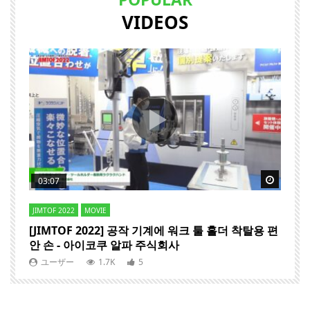
VIDEOS
Watch Later
Watch 
03:07
JIMTOF 2022
MOVIE
M
-
[JIMTOF 2022] 공작 기계에 워크 툴 홀더 착탈용 편
[
안 손 - 아이코쿠 알파 주식회사
e
ユーザー
1.7K
5