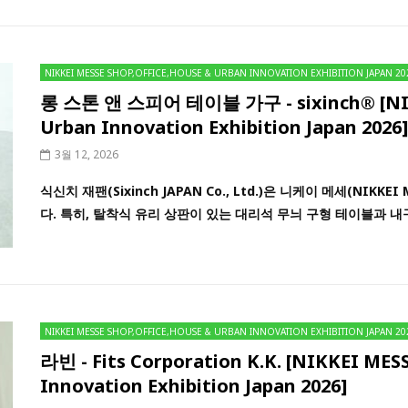
NIKKEI MESSE SHOP,OFFICE,HOUSE & URBAN INNOVATION EXHIBITION JAPAN 20
롱 스톤 앤 스피어 테이블 가구 - sixinch® [NIKK
Urban Innovation Exhibition Japan 2026]
3월 12, 2026
식신치 재팬(Sixinch JAPAN Co., Ltd.)은 니케이 메세(NI
다. 특히, 탈착식 유리 상판이 있는 대리석 무늬 구형 테이블과 내
NIKKEI MESSE SHOP,OFFICE,HOUSE & URBAN INNOVATION EXHIBITION JAPAN 20
라빈 - Fits Corporation K.K. [NIKKEI MES
Innovation Exhibition Japan 2026]